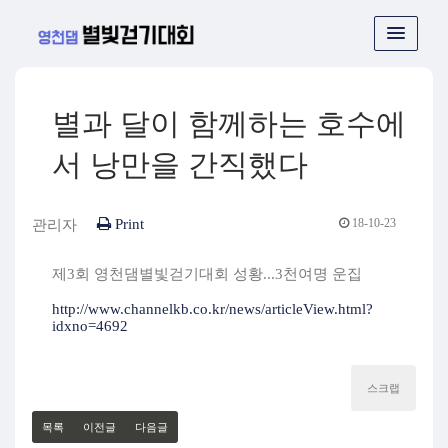
별과 달이 함께하는 호수에
서 낭만을 간직했다
Print
18-10-23
관리자
제3회 영천댐별빛걷기대회 성황...3천여명 운집​
http://www.channelkb.co.kr/news/articleView.html?
idxno=4692
스크랩
목록
이전글
다음글