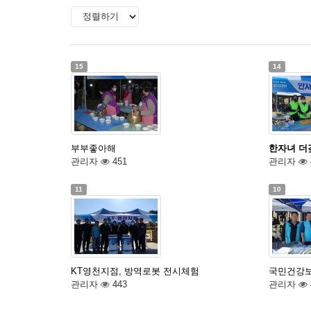
15
14
부부좋아해
한자녀 더
관리자
451
관리자
11
10
KT영천지점, 방역로봇 전시체험
국민건강
관리자
443
관리자