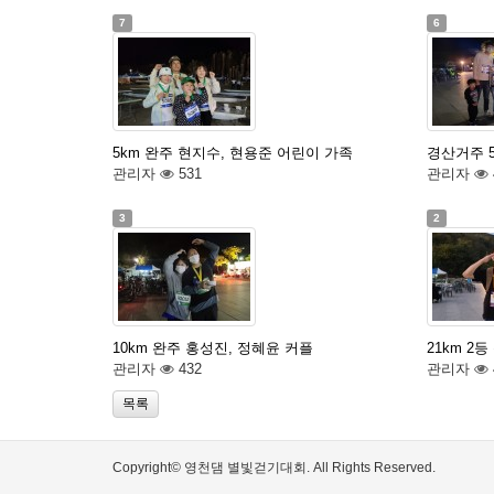
7
6
5km 완주 현지수, 현용준 어린이 가족
경산거주 
관리자
531
관리자
3
2
10km 완주 홍성진, 정혜윤 커플
21km 2
관리자
432
관리자
목록
Copyright© 영천댐 별빛걷기대회. All Rights Reserved.