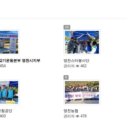
13
갖기운동본부 영천시지부
영천스타봉사단
454
관리자
462
9
보험공단
영천농협
403
관리자
478