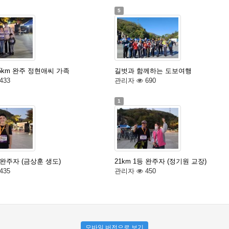
5
5km 완주 정현애씨 가족
길벗과 함께하는 도보여행
433
관리자
690
1
등 완주자 (금상훈 생도)
21km 1등 완주자 (정기원 교장)
435
관리자
450
모바일 버전으로 보기