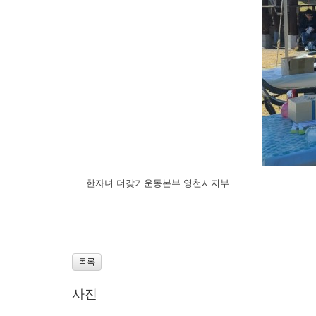
한자녀 더갖기운동본부 영천시지부
목록
사진