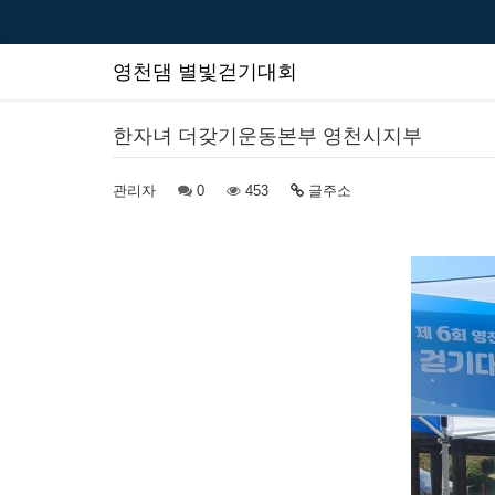
영천댐 별빛걷기대회
한자녀 더갖기운동본부 영천시지부
관리자
0
453
글주소