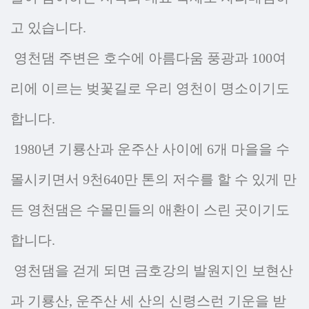
고 있습니다.
영천댐 주변은 호수에 아름다움 풍광과 100여
리에 이르는 벚꽃길로 우리 영천이 명소이기도
합니다.
1980년 기룡산과 운주산 사이에 6개 마을을 수
몰시키면서 9천640만 톤의 저수를 할 수 있게 만
든 영천댐은 수몰민들의 애환이 스린 곳이기도
합니다.
영천댐을 걷게 되면 금호강의 발원지인 보현산
과 기룡산, 운주산 세 산의 신령스런 기운을 받